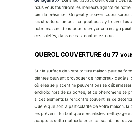
de façade 77
. Dans les travaux d’entretiens des f
nous vous fournirons les meilleurs agents de notre e
bien la présenter. On peut y trouver toutes sortes
les structures en bois, on peut aussi y trouver tout
notre maison, donc pour renvoyer une image positiv
ces saletés, dans ce cas, contactez-nous.
QUEROL COUVERTURE du 77 vous 
Sur la surface de votre toiture maison peut se for
plantes peuvent provoquer de nombreux dégâts, com
où elles se placent ne peuvent pas se débarrasser d
endroits hors de sa portée, et ce phénomène se prod
si ces éléments la rencontre souvent, ils se détérior
Quelle que soit la particularité de votre maison, l
les prévenir. En tant que spécialistes, nettoyage e
adaptons cette méthode pour ne pas abimer d’avan