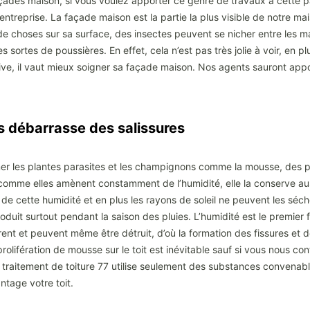
açades maison, si vous voulez apporter ce genre de travaux à cette p
ntreprise. La façade maison est la partie la plus visible de notre mais
 de choses sur sa surface, des insectes peuvent se nicher entre les 
es sortes de poussières. En effet, cela n’est pas très jolie à voir, en 
e, il vaut mieux soigner sa façade maison. Nos agents sauront apport
débarrasse des salissures
mer les plantes parasites et les champignons comme la mousse, des pe
me elles amènent constamment de l’humidité, elle la conserve aussi,
e cette humidité et en plus les rayons de soleil ne peuvent les séche
uit surtout pendant la saison des pluies. L’humidité est le premier f
ent et peuvent même être détruit, d’où la formation des fissures et des 
a prolifération de mousse sur le toit est inévitable sauf si vous nous 
t traitement de toiture 77 utilise seulement des substances convenables
tage votre toit.