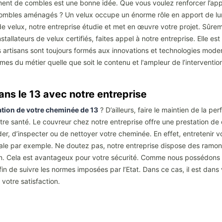
ent de combles est une bonne idée. Que vous voulez renforcer l’appor
ombles aménagés ? Un velux occupe un énorme rôle en apport de lumin
e velux, notre entreprise étudie et met en œuvre votre projet. Sûreme
tallateurs de velux certifiés, faites appel à notre entreprise. Elle es
artisans sont toujours formés aux innovations et technologies moder
mes du métier quelle que soit le contenu et l'ampleur de l’interventio
ans le 13 avec notre entreprise
ation de votre cheminée de 13
? D’ailleurs, faire le maintien de la 
otre santé. Le couvreur chez notre entreprise offre une prestation de
er, d’inspecter ou de nettoyer votre cheminée. En effet, entretenir v
ale par exemple. Ne doutez pas, notre entreprise dispose des ramoneur
ar an. Cela est avantageux pour votre sécurité. Comme nous possédons
in de suivre les normes imposées par l’Etat. Dans ce cas, il est dans
votre satisfaction.