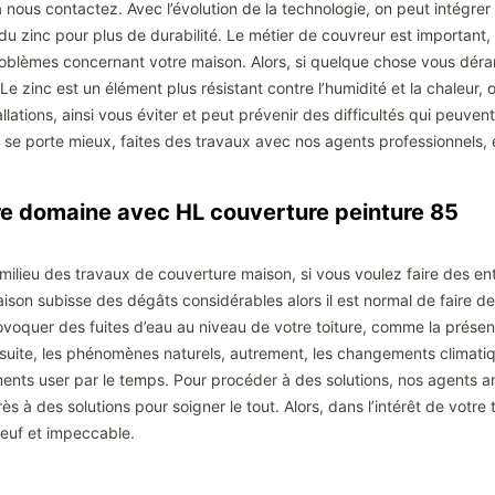
à nous contactez. Avec l’évolution de la technologie, on peut intégr
r du zinc pour plus de durabilité. Le métier de couvreur est important
roblèmes concernant votre maison. Alors, si quelque chose vous déran
. Le zinc est un élément plus résistant contre l’humidité et la chaleur,
lations, ainsi vous éviter et peut prévenir des difficultés qui peuven
e se porte mieux, faites des travaux avec nos agents professionnels, 
tre domaine avec HL couverture peinture 85
milieu des travaux de couverture maison, si vous voulez faire des en
ison subisse des dégâts considérables alors il est normal de faire de
rovoquer des fuites d’eau au niveau de votre toiture, comme la présen
 ensuite, les phénomènes naturels, autrement, les changements climati
éments user par le temps. Pour procéder à des solutions, nos agents 
s à des solutions pour soigner le tout. Alors, dans l’intérêt de votre
neuf et impeccable.