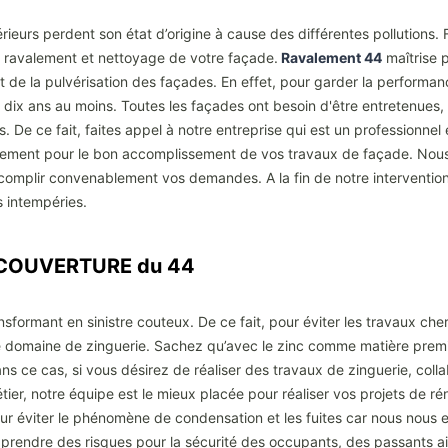
rieurs perdent son état d’origine à cause des différentes pollutions. F
de ravalement et nettoyage de votre façade.
Ravalement 44
maîtrise 
e la pulvérisation des façades. En effet, pour garder la performance
dix ans au moins. Toutes les façades ont besoin d'être entretenues, c
es. De ce fait, faites appel à notre entreprise qui est un professionne
mplement pour le bon accomplissement de vos travaux de façade. No
complir convenablement vos demandes. A la fin de notre intervention
 intempéries.
G COUVERTURE du 44
nsformant en sinistre couteux. De ce fait, pour éviter les travaux cher
 le domaine de zinguerie. Sachez qu’avec le zinc comme matière premi
Dans ce cas, si vous désirez de réaliser des travaux de zinguerie, co
métier, notre équipe est le mieux placée pour réaliser vos projets de 
our éviter le phénomène de condensation et les fuites car nous nous 
 prendre des risques pour la sécurité des occupants, des passants ain