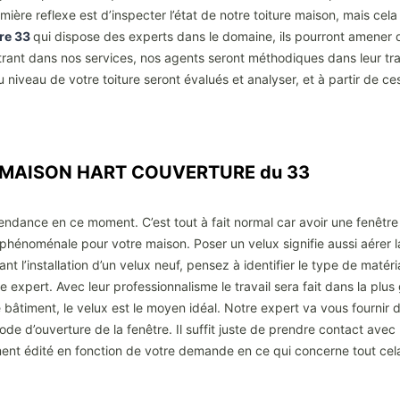
ière reflexe est d’inspecter l’état de notre toiture maison, mais cela
ure 33
qui dispose des experts dans le domaine, ils pourront amener 
ant dans nos services, nos agents seront méthodiques dans leur travai
niveau de votre toiture seront évalués et analyser, et à partir de ces
ez MAISON HART COUVERTURE du 33
endance en ce moment. C’est tout à fait normal car avoir une fenêtre s
phénoménale pour votre maison. Poser un velux signifie aussi aérer la
’installation d’un velux neuf, pensez à identifier le type de matériau
e expert. Avec leur professionnalisme le travail sera fait dans la pl
 bâtiment, le velux est le moyen idéal. Notre expert va vous fournir d
mode d’ouverture de la fenêtre. Il suffit juste de prendre contact av
ment édité en fonction de votre demande en ce qui concerne tout cel