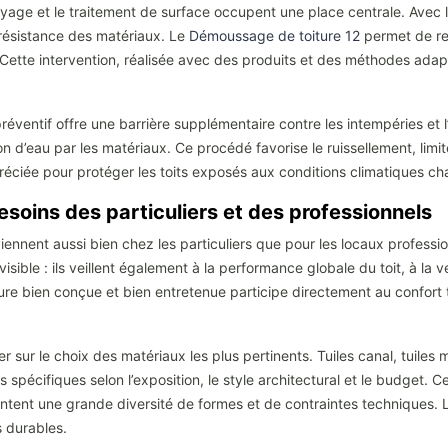
oyage et le traitement de surface occupent une place centrale. Avec l
a résistance des matériaux. Le
Démoussage de toiture 12
permet de ret
ette intervention, réalisée avec des produits et des méthodes adaptés
préventif offre une barrière supplémentaire contre les intempéries et 
on d’eau par les matériaux. Ce procédé favorise le ruissellement, limi
ppréciée pour protéger les toits exposés aux conditions climatiques
soins des particuliers et des professionnels
iennent aussi bien chez les particuliers que pour les locaux professi
n visible : ils veillent également à la performance globale du toit, à la
ure bien conçue et bien entretenue participe directement au confort 
r sur le choix des matériaux les plus pertinents. Tuiles canal, tuile
spécifiques selon l’exposition, le style architectural et le budget. 
sentent une grande diversité de formes et de contraintes techniques.
 durables.