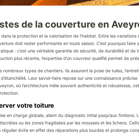
stes de la couverture en Avey
ans la protection et la valorisation de l’habitat. Entre les variations
verture doit rester performante en toute saison. C’est pourquoi faire 
ique : c’est une véritable garantie de sécurité, de durabilité et de tr
uction plus récente, l’expertise d’un couvreur qualifié permet de prése
e nombreux types de chantiers. Ils assurent la pose de tuiles, l’entret
s d’étanchéité. Leur savoir-faire repose sur une connaissance précise
yron, où l’architecture mêle souvent authenticité et robustesse, cet
rotection.
rver votre toiture
 en charge globale, allant du diagnostic initial jusqu’aux finitions. Lo
ons discrètes ou les zones fragilisées par les mousses et les lichens. C
 régulier évite en effet des réparations plus lourdes et prolonge cons